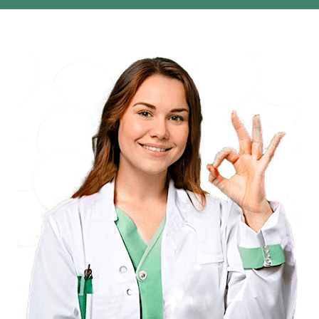
avec bienveillance tout au long de votre
parcours. Elle m'a également préparé des
fleurs de Bach personnalisées qui ont été
d'une grande aide pour mon équilibre
émotionnel. Merci Audrey pour ton
accompagnement !